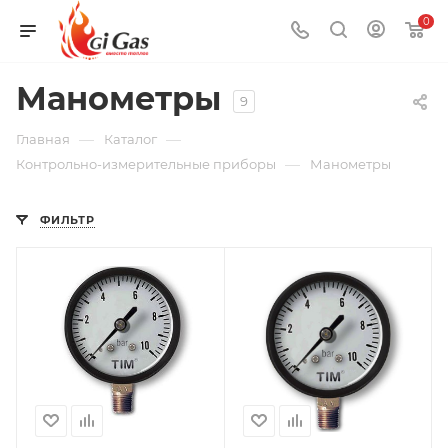
0
Манометры
9
—
—
Главная
Каталог
—
Контрольно-измерительные приборы
Манометры
ФИЛЬТР