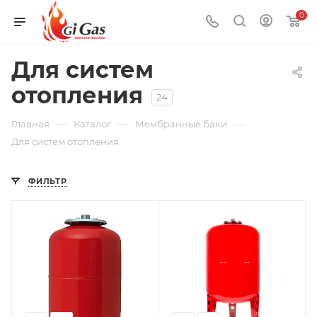
0
Для систем
отопления
24
—
—
—
Главная
Каталог
Мембранные баки
Для систем отопления
ФИЛЬТР