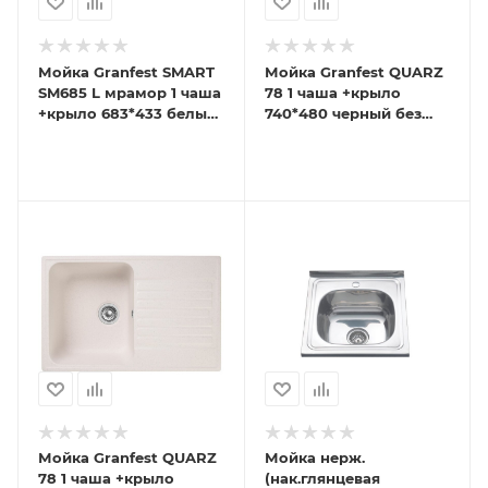
Мойка Granfest SMART
Мойка Granfest QUARZ
SM685 L мрамор 1 чаша
78 1 чаша +крыло
+крыло 683*433 белый
740*480 черный без
без сиф
сиф
Мойка Granfest QUARZ
Мойка нерж.
78 1 чаша +крыло
(нак.глянцевая