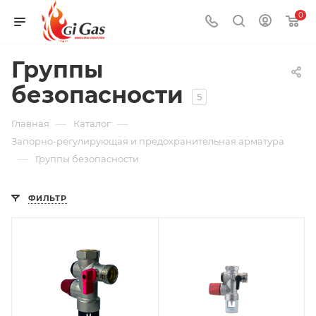
0
Группы
безопасности
5
—
—
Главная
Каталог
Запорно-регулирующая и предохранительная арматура
—
Группы безопасности
ФИЛЬТР