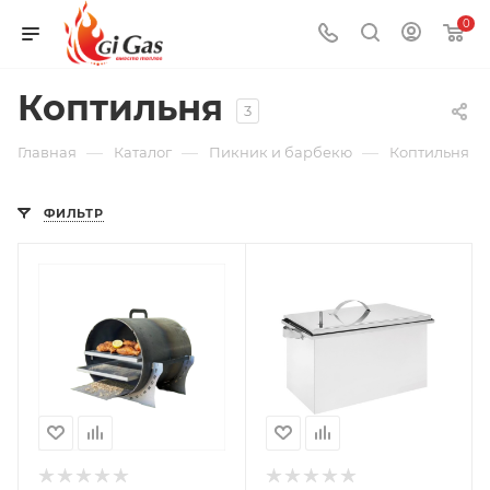
0
Коптильня
3
—
—
—
Главная
Каталог
Пикник и барбекю
Коптильня
ФИЛЬТР