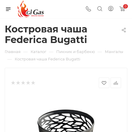
0
Костровая чаша
Federica Bugatti
—
—
—
Главная
Каталог
Пикник и барбекю
Мангалы
—
Костровая чаша Federica Bugatti