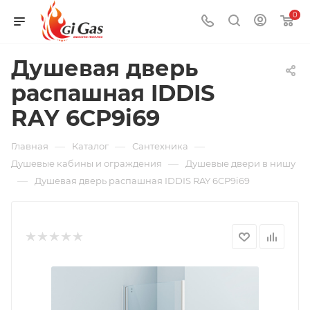
0
Душевая дверь
распашная IDDIS
RAY 6CP9i69
—
—
—
Главная
Каталог
Сантехника
—
Душевые кабины и ограждения
Душевые двери в нишу
—
Душевая дверь распашная IDDIS RAY 6CP9i69