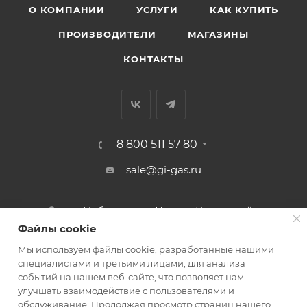
О КОМПАНИИ
УСЛУГИ
КАК КУПИТЬ
ПРОИЗВОДИТЕЛИ
МАГАЗИНЫ
КОНТАКТЫ
8 800 511 57 80
sale@gi-gas.ru
г. Набережные Челны, Казанский
пр-т, 226А
Файлы cookie
Мы используем файлы cookie, разработанные нашими
ПОДПИСАТЬСЯ НА РАССЫЛКУ
специалистами и третьими лицами, для анализа
событий на нашем веб-сайте, что позволяет нам
улучшать взаимодействие с пользователями и
обслуживание. Продолжая просмотр страниц нашего
ПОЛИТИКА КОНФИДЕНЦИАЛЬНОСТИ