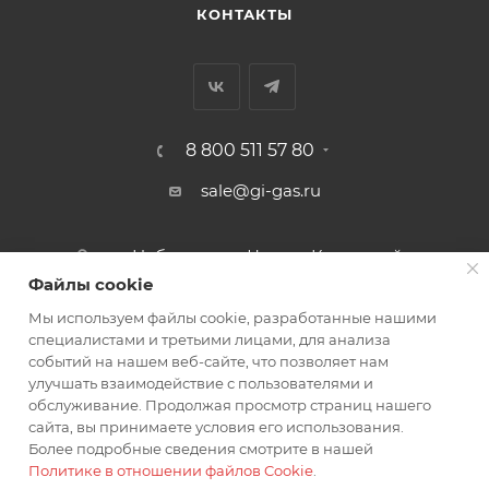
КОНТАКТЫ
8 800 511 57 80
sale@gi-gas.ru
г. Набережные Челны, Казанский
пр-т, 226А
Файлы cookie
Мы используем файлы cookie, разработанные нашими
ПОДПИСАТЬСЯ НА РАССЫЛКУ
специалистами и третьими лицами, для анализа
событий на нашем веб-сайте, что позволяет нам
улучшать взаимодействие с пользователями и
обслуживание. Продолжая просмотр страниц нашего
ПОЛИТИКА КОНФИДЕНЦИАЛЬНОСТИ
сайта, вы принимаете условия его использования.
Более подробные сведения смотрите в нашей
Политике в отношении файлов Cookie
.
2026 © Гигаз: интернет-магазин